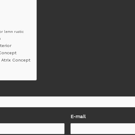
ior lemn rustic
n
terior
x Concept
or Atrix Concept
E-mail