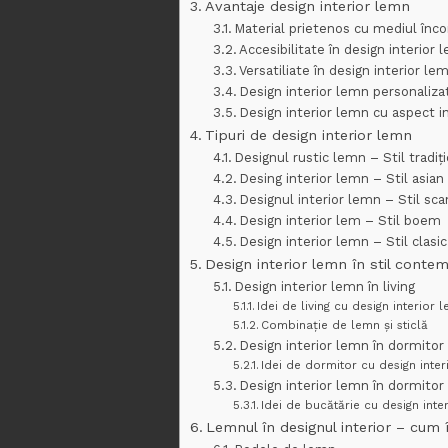
Avantaje design interior lemn
Material prietenos cu mediul înco
Accesibilitate în design interior 
Versatiliate în design interior le
Design interior lemn personaliza
Design interior lemn cu aspect i
Tipuri de design interior lemn
Designul rustic lemn – Stil tradiț
Desing interior lemn – Stil asian
Designul interior lemn – Stil sc
Design interior lem – Stil boem
Design interior lemn – Stil clasic
Design interior lemn în stil conte
Design interior lemn în living
Idei de living cu design interior 
Combinație de lemn și sticlă
Design interior lemn în dormitor
Idei de dormitor cu design inte
Design interior lemn în dormitor
Idei de bucătărie cu design inte
Lemnul în designul interior – cum î