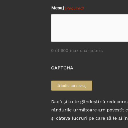
Mesaj
(Required)
0 of 600 max characters
CAPTCHA
Dacă și tu te gândești să redecorezi
rândurile următoare am povestit car
și câteva lucruri pe care să le ai 