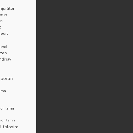
njurător
lemn
mn
t
nedit
ional
 zen
andinav
mporan
lemn
rior lemn
rior lemn
l folosim