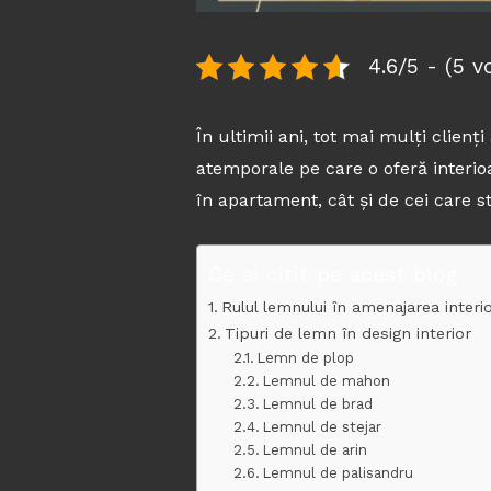
4.6/5 - (5 v
În ultimii ani, tot mai mulți clien
atemporale pe care o oferă interioa
în apartament, cât și de cei care s
Ce ai citit pe acest blog
Rulul lemnului în amenajarea interi
Tipuri de lemn în design interior
Lemn de plop
Lemnul de mahon
Lemnul de brad
Lemnul de stejar
Lemnul de arin
Lemnul de palisandru