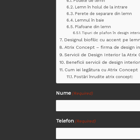
Podele de lemn
Lemn în holul de la intrare
Perete de separare din lemn
Lemnul în baie
Plafoane din lemn
Tipuri de plafon în design inter
Designul biofilic cu accent pe lem
Atrix Concept – firma de design in
Servicii de Design Interior la Atri
Beneficii servicii de design interi
Cum iei legătura cu Atrix Concept
Postări înrudite atrix concept:
Nume
First
(Required)
Telefon
(Required)