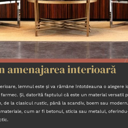
în amenajarea interioară
erioare, lemnul este și va rămâne întotdeauna o alegere i
farmec. Și, datorită faptului că este un material versatil 
re, de la clasicul rustic, până la scandiv, boem sau mode
materiale, cum ar fi betonul, sticla sau metalul, oferindu-ț
tic.