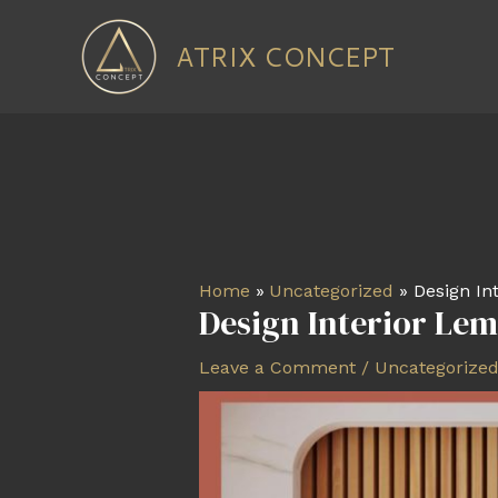
Skip
to
ATRIX CONCEPT
content
Post
navigation
Home
Uncategorized
Design In
Design Interior Lem
Leave a Comment
/
Uncategorize