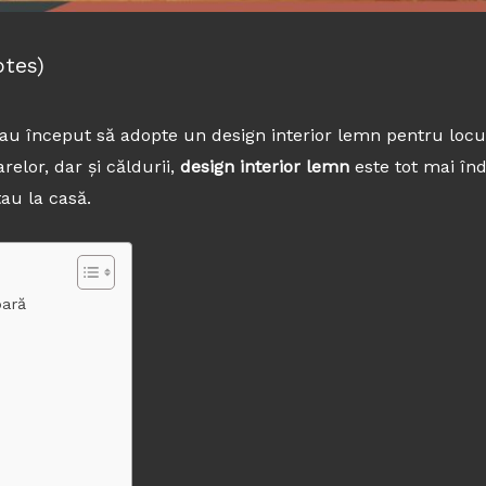
otes)
ți au început să adopte un design interior lemn pentru locu
relor, dar și căldurii,
design interior lemn
este tot mai înd
tau la casă.
oară