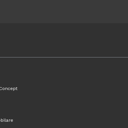
x Concept
bilare