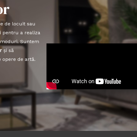
or
ie de locuit sau
i pentru a realiza
e moduri. Suntem
r
și să
 opere de artă.