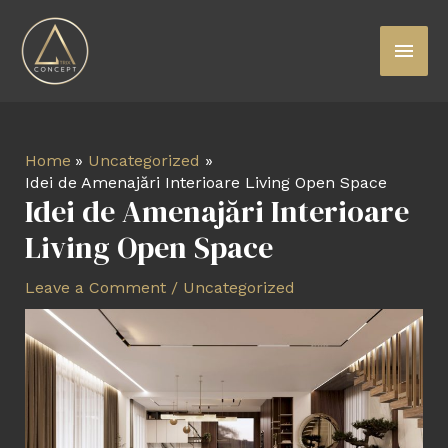
Skip
Main
to
content
Menu
Post
Home
Uncategorized
navigation
Idei de Amenajări Interioare Living Open Space
Idei de Amenajări Interioare
Living Open Space
Leave a Comment
/
Uncategorized