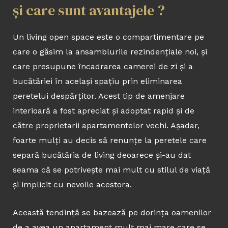
și care sunt avantajele ?
Un living open space este o compartimentare pe
care o găsim la ansamblurile rezindențiale noi, și
care presupune încadrarea camerei de zi și a
bucătăriei în același spațiu prin eliminarea
peretelui despărțitor. Acest tip de amenjare
interioară a fost apreciat și adoptat rapid și de
către proprietarii apartamentelor vechi. Așadar,
foarte mulți au decis să renunțe la peretele care
separă bucătăria de living deoarece și-au dat
seama că se potrivește mai mult cu stilul de viață
și implicit cu nevoile acestora.
Această tendință se bazează pe dorința oamenilor
de a avea un apartament mult mai mare care se