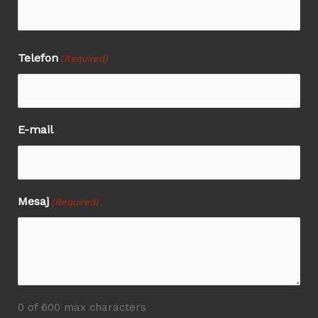
Telefon
(Required)
E-mail
Mesaj
(Required)
0 of 600 max characters