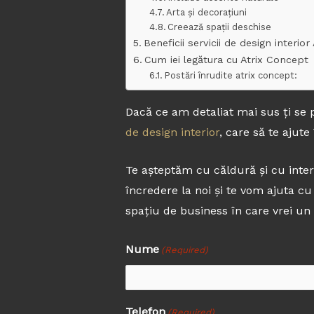
Arta și decorațiuni
Creează spații deschise
Beneficii servicii de design interio
Cum iei legătura cu Atrix Concept
Postări înrudite atrix concept:
Dacă ce am detaliat mai sus ți se p
de design interior
, care să te ajute
Te așteptăm cu căldură și cu inter
încredere la noi și te vom ajuta cu 
spațiu de business în care vrei un o
Nume
First
(Required)
Telefon
(Required)