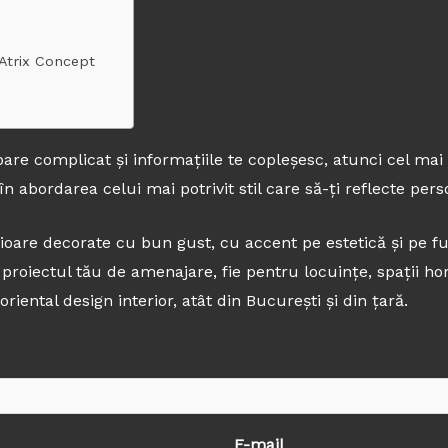
r Atrix Concept
are complicat și informațiile te copleșesc, atunci cel mai
 în abordarea celui mai potrivit stil care să-ți reflecte pers
ioare decorate cu bun gust, cu accent pe estetică și pe fun
proiectul tău de amenajare, fie pentru locuințe, spații hore
riental design interior, atât din București și din țară.
E-mail