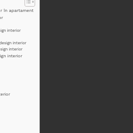
or în apartament
or
ign interior
design interior
sign interior
ign interior
erior