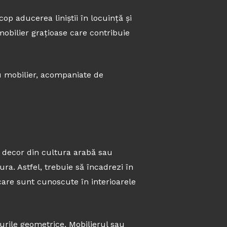
op aducerea liniștii în locuință și
obilier grațioase care contribuie
ru mobilier, acompaniate de
e decor din cultura arabă sau
ura. Astfel, trebuie să încadrezi în
 care sunt cunoscute în interioarele
igurile geometrice. Mobilierul sau