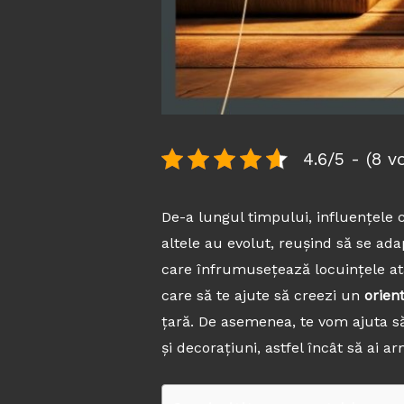
4.6/5 - (8 v
De-a lungul timpului, influențele c
altele au evolut, reușind să se adapt
care înfrumusețează locuințele atât 
care să te ajute să creezi un
orient
țară. De asemenea, te vom ajuta să 
și decorațiuni, astfel încât să ai 