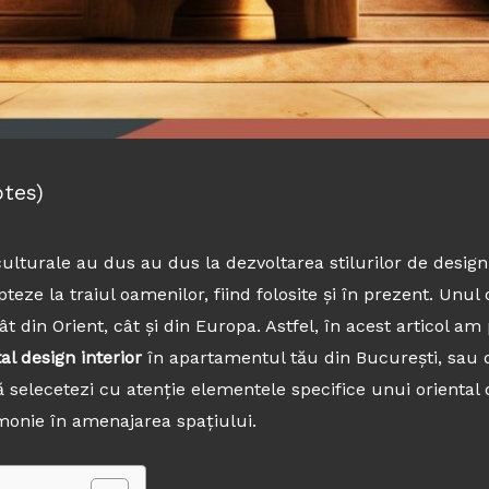
otes)
ulturale au dus au dus la dezvoltarea stilurilor de design 
eze la traiul oamenilor, fiind folosite și în prezent. Unul d
din Orient, cât și din Europa. Astfel, în acest articol am p
al design interior
în apartamentul tău din București, sau d
selecetezi cu atenție elementele specifice unui oriental d
armonie în amenajarea spațiului.