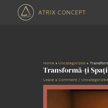
Skip
to
ATRIX CONCEPT
content
Post
navigation
Home
Uncategorized
Transform
Transformă-ți Spați
Leave a Comment
/
Uncategorize