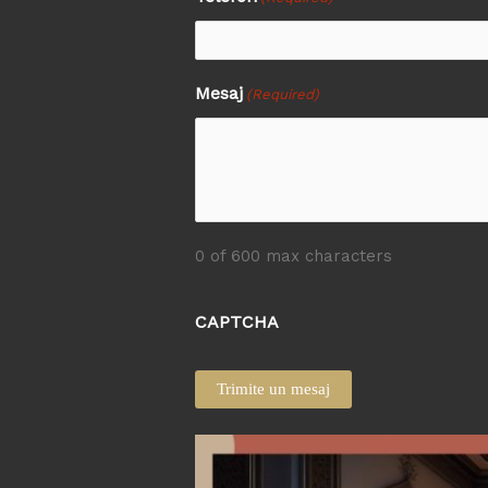
Mesaj
(Required)
0 of 600 max characters
CAPTCHA