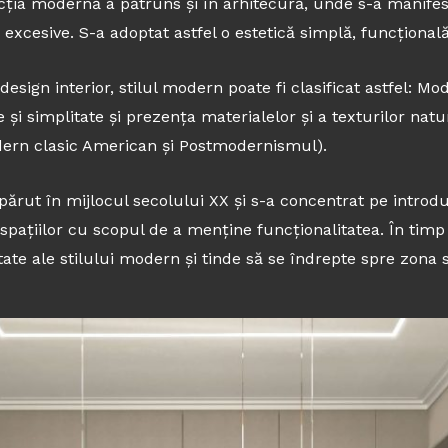
diecția modernă a pătruns și în arhitecură, unde s-a manife
xcesive. S-a adoptat astfel o estetică simplă, funcțională
 design interior, stilul modern poate fi clasificat astfel: M
i simplitate și prezența materialelor și a texturilor natur
odern clasic American și Postmodernismul).
ărut în mijlocul secolului XX și s-a concentrat pe intro
a spațiilor cu scopul de a menține funcționalitatea. În ti
ate ale stilului modern și tinde să se îndrepte spre zona st