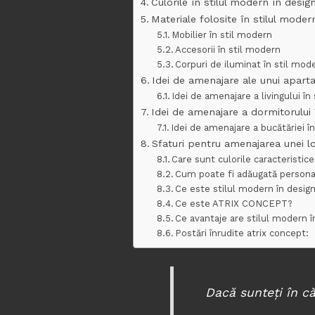
Culorile în stilul modern în design
Materiale folosite în stilul modern
Mobilier în stil modern
Accesorii în stil modern
Corpuri de iluminat în stil mod
Idei de amenajare ale unui apart
Idei de amenajare a livingului în
Idei de amenajare a dormitorului 
Idei de amenajare a bucătăriei î
Sfaturi pentru amenajarea unei lo
Care sunt culorile caracteristice
Cum poate fi adăugată persona
Ce este stilul modern în design
Ce este ATRIX CONCEPT?
Ce avantaje are stilul modern î
Postări înrudite atrix concept:
Dacă sunteți în că