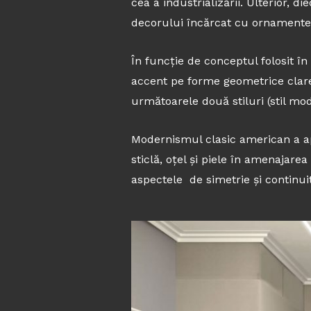
cea a industrializării. Ulterior, 
decorului încărcat cu ornamente e
În funcție de conceptul folosit în
accent pe forme geometrice clare ș
următoarele două stiluri (stil m
Modernismul clasic american a ap
sticlă, oțel și piele în amenajare
aspectele de simetrie și continuit