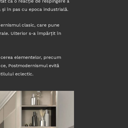
stat ca o reacție de respingere a
 și în pas cu epoca industrială.
odernismul clasic, care pune
ale. Ulterior s-a împărțit în
ducerea elementelor, precum
mp ce, Postmodernismul evită
ilului eclectic.