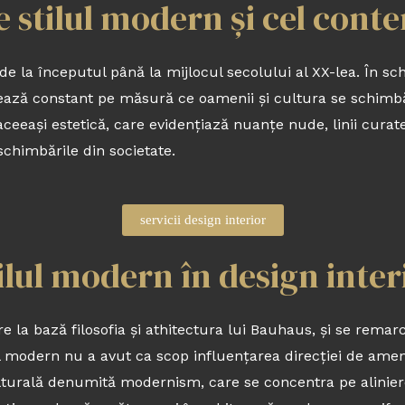
e stilul modern și cel con
de la începutul până la mijlocul secolului al XX-lea. În 
ză constant pe măsură ce oamenii și cultura se schimbă.
 aceeași estetică, care evidențiază nuanțe nude, linii curat
schimbările din societate.
servicii design interior
lul modern în design inter
re la bază filosofia și athitectura lui Bauhaus, și se remar
ilul modern nu a avut ca scop influențarea direcției de amena
ulturală denumită modernism, care se concentra pe alinier