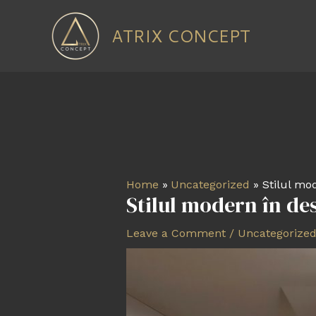
Skip
to
ATRIX CONCEPT
content
Post
navigation
Home
Uncategorized
Stilul mo
Stilul modern în de
Leave a Comment
/
Uncategorize