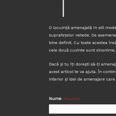
O locuință amenajată în stil mode
suprafețelor netede. De asemenea,
bine definit. Cu toate acestea în
cele două cuvinte sunt sinonime, 
Dacă și tu îți dorești să-ți amenaj
acest articol te va ajuta. În cont
interior și idei de amenajare care 
Nume
First
(Required)