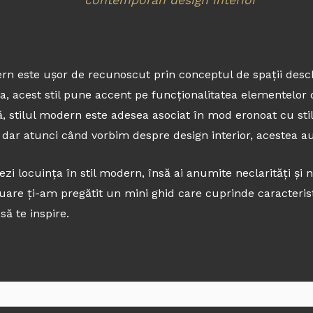
contemporan design interior
rn este ușor de recunoscut prin conceptul de spații desch
 acest stil pune accent pe funcționalitatea elementelor d
să, stilul modern este adesea asociat în mod eronoat cu sti
dar atunci când vorbim despre design interior, acestea au 
ezi locuința în stil modern, însă ai anumite neclarități și 
inuare ți-am pregătit un mini ghid care cuprinde caracteris
să te inspire.