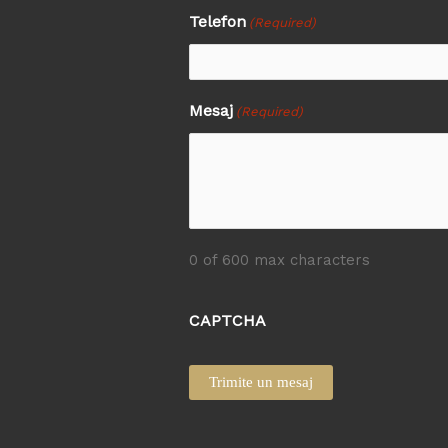
Telefon
(Required)
Mesaj
(Required)
0 of 600 max characters
CAPTCHA