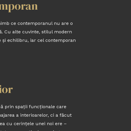
temporan
schimb ce contemporanul nu are o
 Cu alte cuvinte, stilul modern
e și echilibru, iar cel contemporan
ior
că prin spații funcționale care
jarea a interioarelor, ci a făcut
ea cu cerințele unei noi ere –