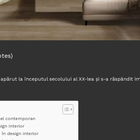
otes)
 apărut la începutul secolului al XX-lea și s-a răspândit im
 cel contemporan
gn interior
 în design interior