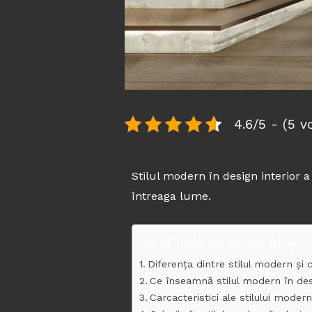
4.6/5 - (5 v
Stilul modern în design interior a
întreaga lume.
Ce ai citit pe acest blog
Diferența dintre stilul modern și
Ce înseamnă stilul modern în desi
Carcacteristici ale stilului modern