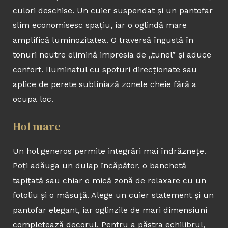
culori deschise. Un cuier suspendat și un pantofar
slim economisesc spațiu, iar o oglindă mare
amplifică luminozitatea. O traversă îngustă în
tonuri neutre elimină impresia de „tunel” și aduce
confort. Iluminatul cu spoturi direcționate sau
aplice de perete subliniază zonele cheie fără a
ocupa loc.
Hol mare
Un hol generos permite integrări mai îndrăznețe.
Poți adăuga un dulap încăpător, o banchetă
tapițată sau chiar o mică zonă de relaxare cu un
fotoliu și o măsuță. Alege un cuier statement și un
pantofar elegant, iar oglinzile de mari dimensiuni
completează decorul. Pentru a păstra echilibrul,