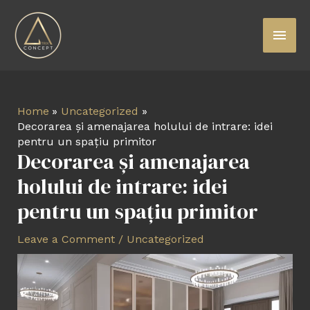
Skip
Main
to
content
Menu
Post
Home
Uncategorized
navigation
Decorarea și amenajarea holului de intrare: idei
pentru un spațiu primitor
Decorarea și amenajarea
holului de intrare: idei
pentru un spațiu primitor
Leave a Comment
/
Uncategorized