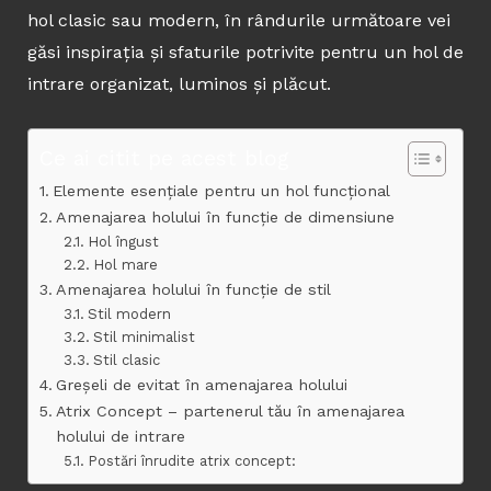
hol clasic sau modern, în rândurile următoare vei
găsi inspirația și sfaturile potrivite pentru un hol de
intrare organizat, luminos și plăcut.
Ce ai citit pe acest blog
Elemente esențiale pentru un hol funcțional
Amenajarea holului în funcție de dimensiune
Hol îngust
Hol mare
Amenajarea holului în funcție de stil
Stil modern
Stil minimalist
Stil clasic
Greșeli de evitat în amenajarea holului
Atrix Concept – partenerul tău în amenajarea
holului de intrare
Postări înrudite atrix concept: