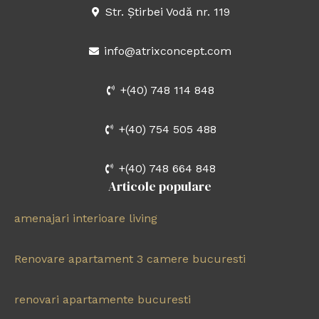
-
m
Str. Știrbei Vodă nr. 119
f
info@atrixconcept.com
+(40) 748 114 848
+(40) 754 505 488
+(40) 748 664 848
Articole populare
amenajari interioare living
Renovare apartament 3 camere bucuresti
renovari apartamente bucuresti