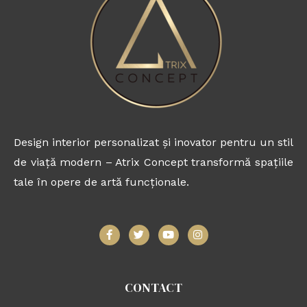
Design interior personalizat și inovator pentru un stil
de viață modern – Atrix Concept transformă spațiile
tale în opere de artă funcționale.
F
T
Y
I
a
w
o
n
c
i
u
s
e
t
t
t
b
t
u
a
o
e
b
g
CONTACT
o
r
e
r
k
a