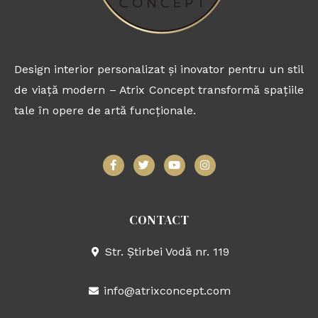
Design interior personalizat și inovator pentru un stil
de viață modern – Atrix Concept transformă spațiile
tale în opere de artă funcționale.
F
T
Y
I
a
w
o
n
c
i
u
s
e
t
t
t
b
t
u
a
o
e
b
g
CONTACT
o
r
e
r
k
a
-
m
Str. Știrbei Vodă nr. 119
f
info@atrixconcept.com