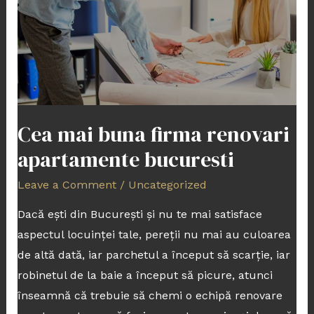
apartamente
bucuresti
Cea mai buna firma renovari
apartamente bucuresti
Leave a Comment
/
Uncategorized
Dacă ești din București și nu te mai satisface
aspectul locuinței tale, pereții nu mai au culoarea
de altă dată, iar parchetul a început să scarție, iar
robinetul de la baie a început să picure, atunci
înseamnă că trebuie să chemi o echipă renovare