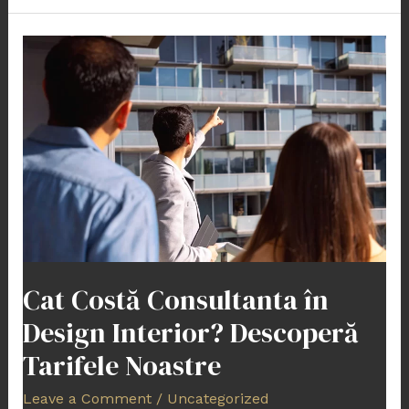
Cat
Costă
Consultanta
în
Design
Interior?
Descoperă
Tarifele
Noastre
Cat Costă Consultanta în
Design Interior? Descoperă
Tarifele Noastre
Leave a Comment
/
Uncategorized