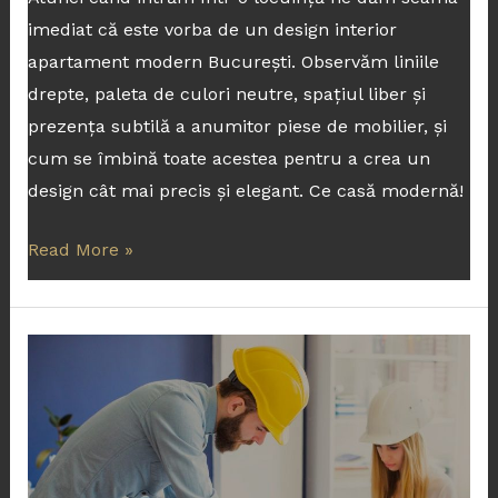
imediat că este vorba de un design interior
apartament modern București. Observăm liniile
drepte, paleta de culori neutre, spațiul liber și
prezența subtilă a anumitor piese de mobilier, și
cum se îmbină toate acestea pentru a crea un
design cât mai precis și elegant. Ce casă modernă!
Read More »
Cea
mai
buna
firma
renovari