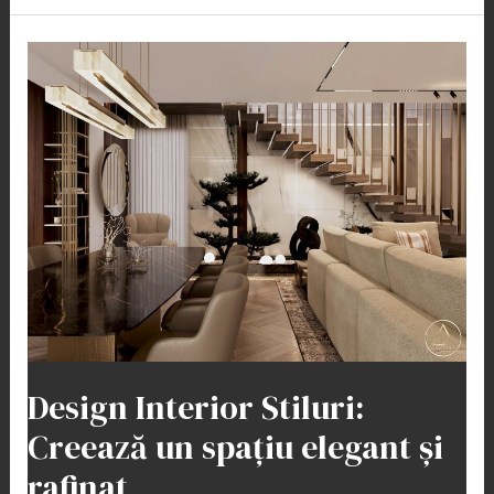
Design
Interior
Stiluri:
Creează
un
spațiu
elegant
și
rafinat
Design Interior Stiluri:
Creează un spațiu elegant și
rafinat