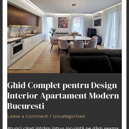
pentru
Design
Interior
Apartament
Modern
Bucuresti
Ghid Complet pentru Design
Interior Apartament Modern
Bucuresti
Leave a Comment
/
Uncategorized
Atunci când intrăm într-o locuință ne dăm seama