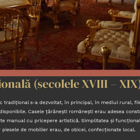
onală (secolele XVIII – XIX
 tradițional s-a dezvoltat, în principal, în mediul rural, fi
 disponibile. Casele țărănești românești erau adesea constru
e manual cu pricepere artistică. Simplitatea și funcționali
ar piesele de mobilier erau, de obicei, confecționate local.