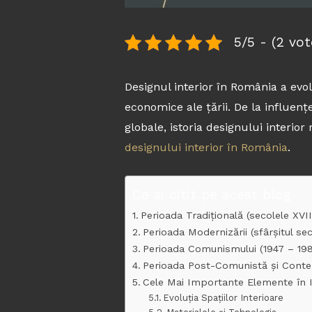
5/5 - (2 vot
Designul interior în România a evol
economice ale țării. De la influen
globale, istoria designului interior
designului interior în România
.
Ce ai citit pe acest blog
Perioada Tradițională (secolele XVII
Perioada Modernizării (sfârșitul sec
Perioada Comunismului (1947 – 19
Perioada Post-Comunistă și Cont
Cele Mai Importante Elemente în Is
Evoluția Spațiilor Interioare