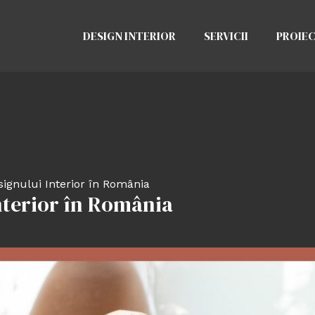
DESIGN INTERIOR
SERVICII
PROIE
signului Interior în România
Interior în România
d