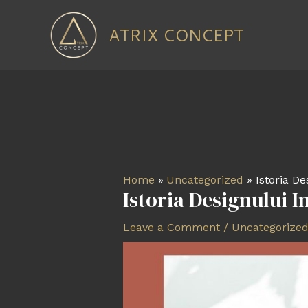
Skip
to
ATRIX CONCEPT
content
Post
navigation
Home
Uncategorized
Istoria De
Istoria Designului 
Leave a Comment
/
Uncategorize