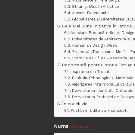
Materialele și Tehnologia
Stiluri și Mișcări Artistice
Inovații Funcționale
Globalizarea și Diversitatea Cult
Cele Mai Bune Inițiative în Istoria
Asociația Producătorilor și Desig
Universitatea de Arhitectură și 
Romanian Design Week
Proiectul „Transilvania Mea” – P
Premiile ADC*RO – Asociația Des
Importanță pentru Istoria Designul
Inspirarea din Trecut
Evoluția Tehnologiei și Materialel
Valorizarea Patrimoniului Cultura
Dezvoltarea Identității Culturale
Dezvoltarea Profesiei de Designe
În concluzie,
Postări înrudite atrix concept:
Nume
First
(Required)