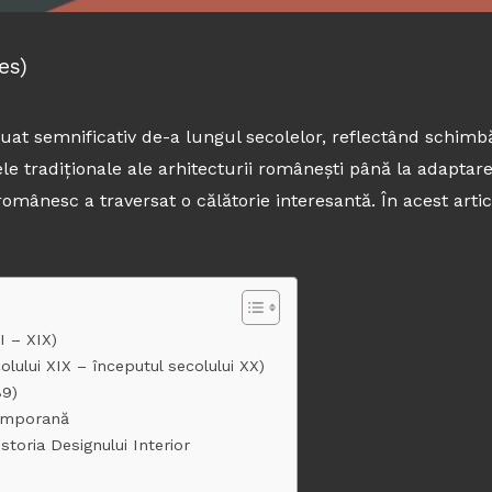
es)
uat semnificativ de-a lungul secolelor, reflectând schimbăr
țele tradiționale ale arhitecturii românești până la adapta
 românesc a traversat o călătorie interesantă. În acest artic
I – XIX)
olului XIX – începutul secolului XX)
89)
emporană
toria Designului Interior