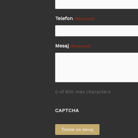
Telefon
(Required)
Mesaj
(Required)
0 of 600 max characters
CAPTCHA