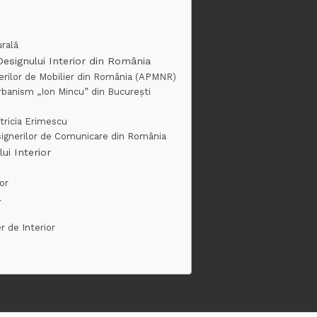
urală
 Designului Interior din România
nerilor de Mobilier din România (APMNR)
Urbanism „Ion Mincu” din București
atricia Erimescu
ignerilor de Comunicare din România
ui Interior
or
l
r de Interior