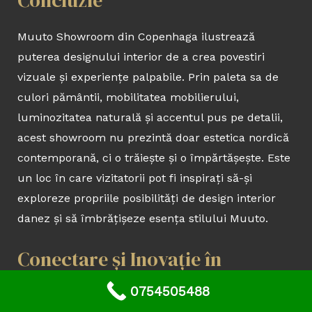
Muuto Showroom din Copenhaga ilustrează
puterea designului interior de a crea povestiri
vizuale și experiențe palpabile. Prin paleta sa de
culori pământii, mobilitatea mobilierului,
luminozitatea naturală și accentul pus pe detalii,
acest showroom nu prezintă doar estetica nordică
contemporană, ci o trăiește și o împărtășește. Este
un loc în care vizitatorii pot fi inspirați să-și
exploreze propriile posibilități de design interior
danez și să îmbrățișeze esența stilului Muuto.
Conectare și Inovație în
Designul Interior: Biroul Skype
0754505488
din Copenhaga