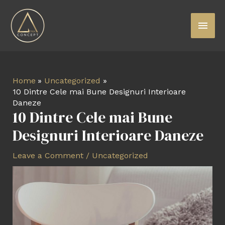
Skip
Main
to
content
Menu
Post
Home
Uncategorized
navigation
10 Dintre Cele mai Bune Designuri Interioare
Daneze
10 Dintre Cele mai Bune
Designuri Interioare Daneze
Leave a Comment
/
Uncategorized